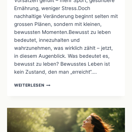
Vorsätzen gefüllt – mehr Sport, gesündere
Ernährung, weniger Stress.Doch
nachhaltige Veränderung beginnt selten mit
grossen Plänen, sondern mit kleinen,
bewussten Momenten.Bewusst zu leben
bedeutet, innezuhalten und
wahrzunehmen, was wirklich zählt – jetzt,
in diesem Augenblick. Was bedeutet es,
bewusst zu leben? Bewusstes Leben ist
kein Zustand, den man „erreicht“….
BEWUSST
WEITERLESEN
LEBEN
–
KLEINE
SCHRITTE
ZU
MEHR
ZUFRIEDENHEIT