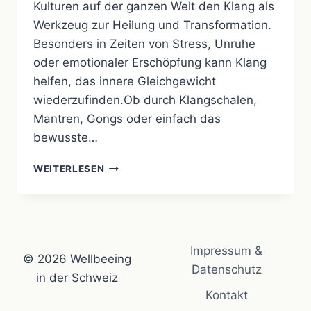
Kulturen auf der ganzen Welt den Klang als
Werkzeug zur Heilung und Transformation.
Besonders in Zeiten von Stress, Unruhe
oder emotionaler Erschöpfung kann Klang
helfen, das innere Gleichgewicht
wiederzufinden.Ob durch Klangschalen,
Mantren, Gongs oder einfach das
bewusste…
DIE
WEITERLESEN
HEILENDE
KRAFT
DES
KLANGS
–
Impressum &
SCHWINGUNG
© 2026 Wellbeeing
ALS
Datenschutz
in der Schweiz
TOR
Kontakt
ZU